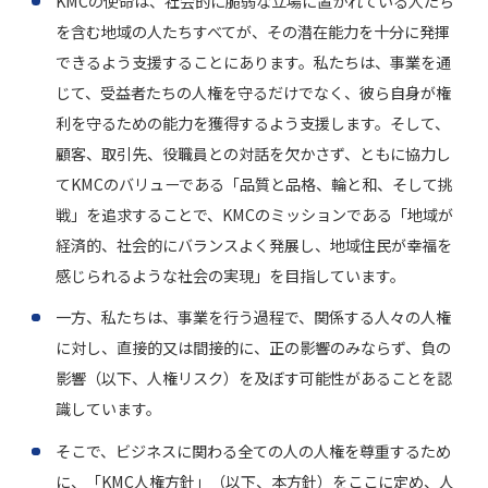
KMCの使命は、社会的に脆弱な立場に置かれている人たち
を含む地域の人たちすべてが、その潜在能力を十分に発揮
できるよう支援することにあります。私たちは、事業を通
じて、受益者たちの人権を守るだけでなく、彼ら自身が権
利を守るための能力を獲得するよう支援します。そして、
顧客、取引先、役職員との対話を欠かさず、ともに協力し
てKMCのバリューである「品質と品格、輪と和、そして挑
戦」を追求することで、KMCのミッションである「地域が
経済的、社会的にバランスよく発展し、地域住民が幸福を
感じられるような社会の実現」を目指しています。
一方、私たちは、事業を行う過程で、関係する人々の人権
に対し、直接的又は間接的に、正の影響のみならず、負の
影響（以下、人権リスク）を及ぼす可能性があることを認
識しています。
そこで、ビジネスに関わる全ての人の人権を尊重するため
に、「KMC人権方針」（以下、本方針）をここに定め、人