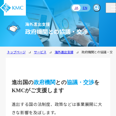
JA
EN
海外進出支援
政府機関との協議・交渉
トップページ
サービス
海外進出支援
政府機関との協議・交渉
進出国の
政府機関
との
協議・交渉
を
KMCがご支援します
進出する国の法制度、政策などは事業展開に大
きな影響を及ぼします。