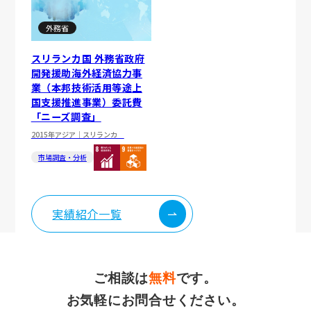
外務省
スリランカ国 外務省政府
開発援助海外経済協力事
業（本邦技術活用等途上
国支援推進事業）委託費
「ニーズ調査」
2015年
アジア｜スリランカ
市場調査・分析
実績紹介一覧
ご相談は
無料
です。
お気軽にお問合せください。