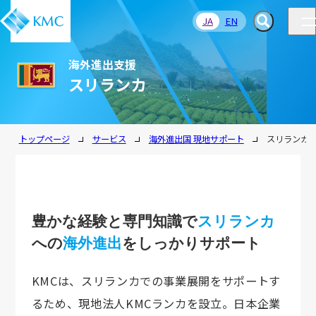
JA
EN
海外進出支援
スリランカ
トップページ
サービス
海外進出国 現地サポート
スリランカ
豊かな経験と専門知識で
スリランカ
への
海外進出
をしっかりサポート
KMCは、スリランカでの事業展開をサポートす
るため、現地法人KMCランカを設立。日本企業