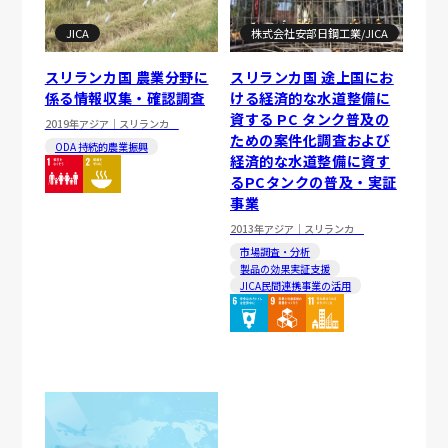
JICA
株式会社安部日鋼工業/JICA
スリランカ国 農業分野に
スリランカ国 途上国にお
係る情報収集・確認調査
ける経済的な水道整備に
資する PC タンク普及の
2019年
アジア｜スリランカ
ための案件化調査および
ODA 持続的農業振興
経済的な水道整備に資す
るPCタンクの普及・実証
事業
2013年
アジア｜スリランカ
市場調査・分析
製品の効果実証支援
JICA民間連携事業の活用