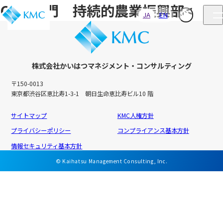
ODA部門 持続的農業振興部<
JA
EN
株式会社かいはつマネジメント・コンサルティング
〒150-0013
東京都渋谷区恵比寿1-3-1 朝日生命恵比寿ビル10 階
サイトマップ
KMC人権方針
プライバシーポリシー
コンプライアンス基本方針
情報セキュリティ基本方針
© Kaihatsu Management Consulting, Inc.