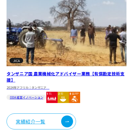
JICA
タンザニア国 農業機械化アドバイザー業務【有償勘定技術支
援】
2024年
アフリカ｜タンザニア
ODA 経営イノベーション
実績紹介一覧