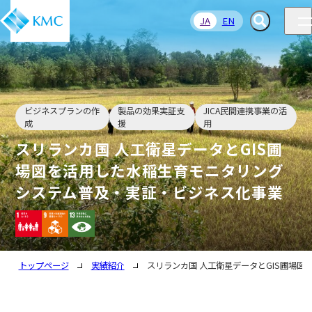
JA
EN
ビジネスプランの作
製品の効果実証支
JICA民間連携事業の活
成
援
用
スリランカ国 人工衛星データとGIS圃
場図を活用した水稲生育モニタリング
システム普及・実証・ビジネス化事業
トップページ
実績紹介
スリランカ国 人工衛星データとGIS圃場