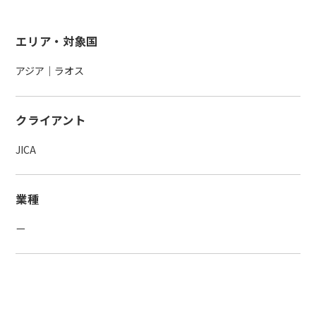
エリア・対象国
アジア｜ラオス
クライアント
JICA
業種
ー