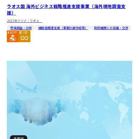
ラオス国 海外ビジネス戦略推進支援事業（海外現地調査支
援）
2015年
アジア｜ラオス
市場調査・分析
補助金関連支援（事業計画作成等）
政府機関との協議・交渉
外務省