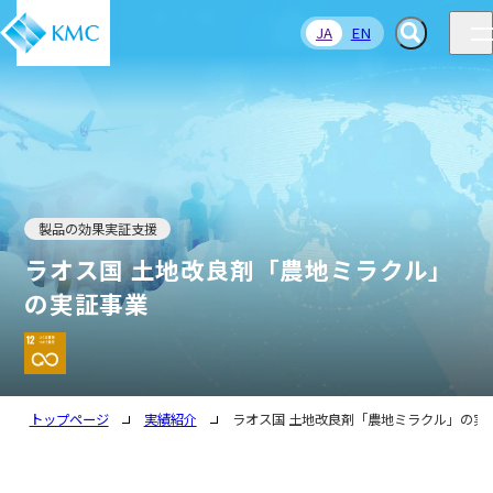
JA
EN
製品の効果実証支援
ラオス国 土地改良剤「農地ミラクル」
の実証事業
トップページ
実績紹介
ラオス国 土地改良剤「農地ミラクル」の実