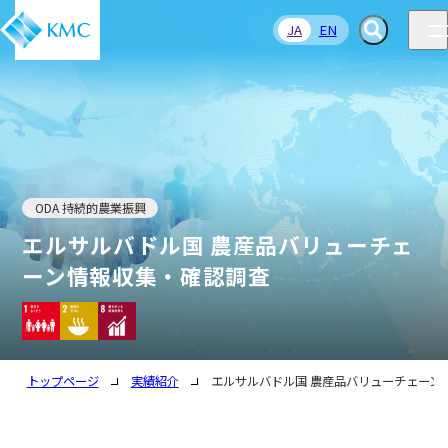
JA
EN
ODA 持続的農業振興
エルサルバドル国 農産品バリューチェ
ーン情報収集・確認調査
トップページ
実績紹介
エルサルバドル国 農産品バリューチェーン