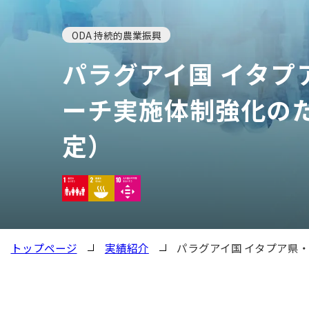
ODA 持続的農業振興
パラグアイ国 イタ
ーチ実施体制強化の
定）
トップページ
実績紹介
パラグアイ国 イタプア県