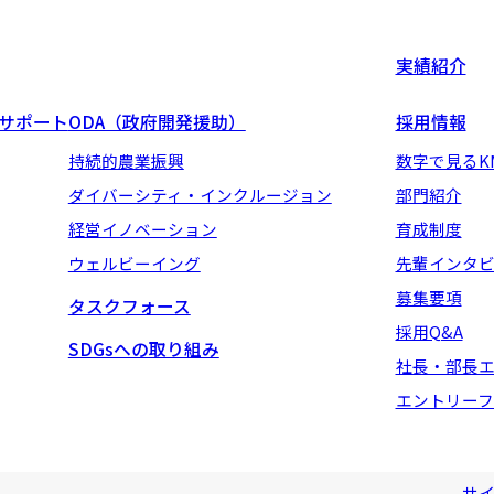
実績紹介
地サポート
ODA（政府開発援助）
採用情報
持続的農業振興
数字で見るK
ダイバーシティ・インクルージョン
部門紹介
経営イノベーション
育成制度
ウェルビーイング
先輩インタ
募集要項
タスクフォース
採用Q&A
SDGsへの取り組み
社長・部長
エントリーフ
サ