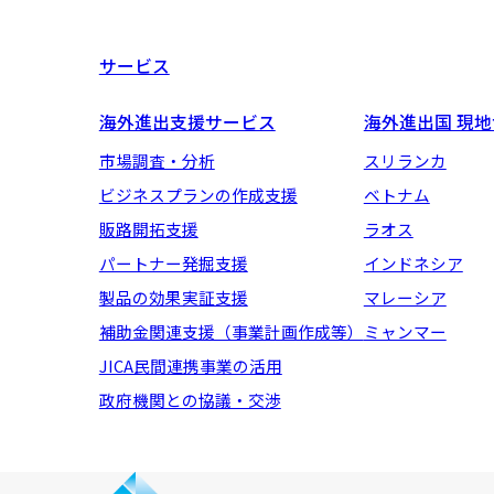
サービス
海外進出支援サービス
海外進出国 現
市場調査・分析
スリランカ
ビジネスプランの作成支援
ベトナム
販路開拓支援
ラオス
パートナー発掘支援
インドネシア
製品の効果実証支援
マレーシア
補助金関連支援（事業計画作成等）
ミャンマー
JICA民間連携事業の活用
政府機関との協議・交渉