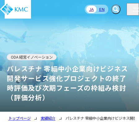
JA
EN
ODA 経営イノベーション
パレスチナ 零細中小企業向けビジネス
開発サービス強化プロジェクトの終了
時評価及び次期フェーズの枠組み検討
（評価分析）
トップページ
実績紹介
パレスチナ 零細中小企業向けビジネス開発