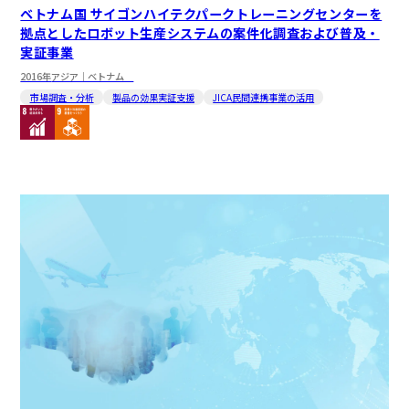
ベトナム国 サイゴンハイテクパークトレーニングセンターを
拠点としたロボット生産システムの案件化調査および普及・
実証事業
2016年
アジア｜ベトナム
市場調査・分析
製品の効果実証支援
JICA民間連携事業の活用