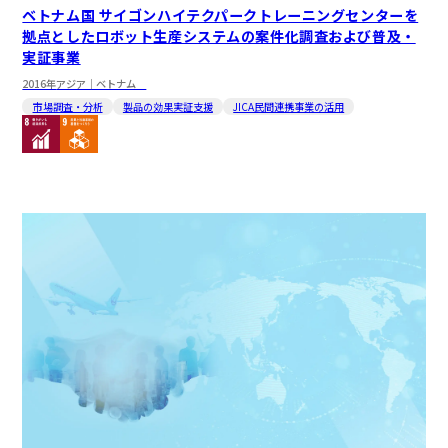
ベトナム国 サイゴンハイテクパークトレーニングセンターを
拠点としたロボット生産システムの案件化調査および普及・
実証事業
2016年
アジア｜ベトナム
市場調査・分析
製品の効果実証支援
JICA民間連携事業の活用