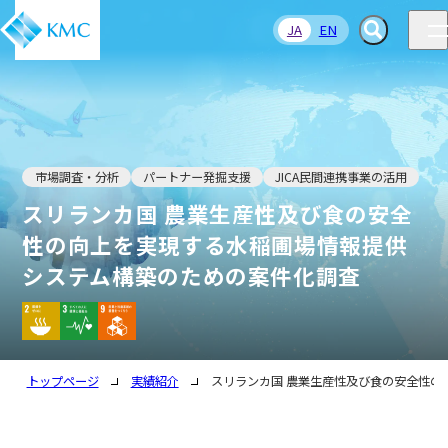
JA
EN
市場調査・分析
パートナー発掘支援
JICA民間連携事業の活用
スリランカ国 農業生産性及び食の安全
性の向上を実現する水稲圃場情報提供
システム構築のための案件化調査
トップページ
実績紹介
スリランカ国 農業生産性及び食の安全性の