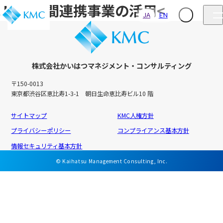
JICA民間連携事業の活用<
JA
EN
株式会社かいはつマネジメント・コンサルティング
〒150-0013
東京都渋谷区恵比寿1-3-1 朝日生命恵比寿ビル10 階
サイトマップ
KMC人権方針
プライバシーポリシー
コンプライアンス基本方針
情報セキュリティ基本方針
© Kaihatsu Management Consulting, Inc.