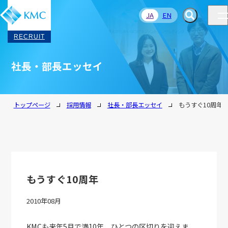
JA
EN
RECRUIT
社長・部長エッセイ
トップページ
採用情報
社長・部長エッセイ
もうすぐ10周年
もうすぐ10周年
2010年08月
KMCも来年5月で満10年、ひとつの区切りを迎えま