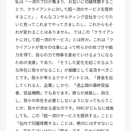
私は「一流のプロが集まり、お互いに切磋琢磨するこ
とで、クライアントに対して超一流のサービスを提供
すること」、そんなコンサルティング会社をつくりた
いと思ってこれまでやってきましたし、これからもそ
れが変わることはありません。 ではこの「クライアン
トに対して超一流のサービス」とは何か。これは「ク
ライアントが我々の仕事によって何らかの気づきや能
力を得て、自らの力で物事を進めていけるようになる
ための支援」であり、「そうした変化を起こせるよう
な存在に我々がなること」が組織として追及すべきこ
とです。我々が考えるクライアントとは、「資金を出
してくれる人、企業」しかり、「途上国の最終受益
者、受益機関」でもあります。彼らが成長し、自立
し、我々の存在を必要としないようになってもらうこ
とが、我々が求める姿なのです。KMCがどんなに成長
しても、この「超一流のサービスを提供する」ことと
「社内で切磋琢磨する」ことは、絶対にはずせないこ
と、忘れてはいけない「原点」です。だからKMCの