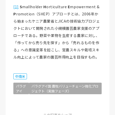
[1]
S
mallholder
H
orticulture
E
mpowerment &
P
romotion（SHEP）アプローチとは、2006年か
ら始まったケニア農業省とJICAの技術協力プロジェ
クトにおいて開発された小規模園芸農家支援のアプ
ローチである。野菜や果物を生産する農家に対し、
「作ってから売り先を探す」から「売れるものを作
る」への意識変革を起こし、営農スキルや栽培スキ
ル向上によって農家の園芸所得向上を目指すもの。
中南米
パラグ
パラグアイ国 農牧バリューチェーン強化プロ
アイ
ジェクト（実施フェーズ）
この記事をシェア