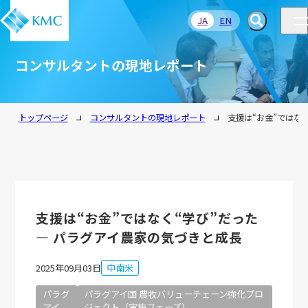
JA
EN
コンサルタントの現地レポート
トップページ
コンサルタントの現地レポート
支援は“お金”ではな
支援は“お金”ではなく“学び”だった
― パラグアイ農家の気づきと成長
2025年09月03日
中南米
パラグ
パラグアイ国 農牧バリューチェーン強化プロ
アイ
ジェクト（実施フェーズ）