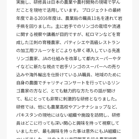
実施し、研修員は日本の農業や農村開発の現場で学ん
だことを現地で活用しています。 プロジェクトの最終
年度である2016年度は、農業局の職員11名を連れて岩
手県を回りました。主に岩手でのリンゴの栽培や流通
に関する視察や講義が目的ですが、紅ロマンなどを育
成した江刺の育種農家、パティシエや高級レストラン
の加工用フルーツをどこよりも早く導入している先進
リンゴ農家、JAの仕組みを改革して都内スーパーやタ
イなどに新たな視点で岩手リンゴのスーパーへの売り
込みや海外輸出を仕掛けているJA職員、地域のために
自身の農園でチャリティコンサートを行っているリン
ゴ農家の方など、とても魅力的な方たちの話が聞け
て、私にとっても非常に刺激的な研修となりました。
研修では、他にも農業高校やアンテナショップなど、
パキスタンの現地にはない組織や施設を訪問し、研修
員はどこに行っても深い関心と興味を持って視察して
いましたが、最も興味を持った事は意外にもJA組織に