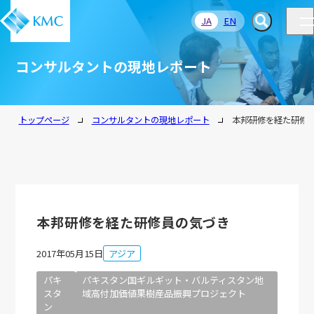
JA
EN
コンサルタントの現地レポート
トップページ
コンサルタントの現地レポート
本邦研修を経た研修
本邦研修を経た研修員の気づき
2017年05月15日
アジア
パキ
パキスタン国ギルギット・バルティスタン地
スタ
域高付加価値果樹産品振興プロジェクト
ン