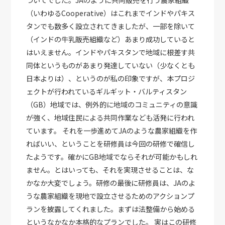
ついてでした。JAのように共同販売を行う農家組織
（いわゆるCooperative）はこれまでインドやパキス
タンでも数多く設立されてきましたが、一部を除いて
（インドの牛乳販売組織など）あまり成功していると
はいえません。インドやパキスタンで地域に根差す共
同体というものがあまり発達していない（少なくとも
日本よりは）、というのが私の印象ですが、本プロジ
ェクトが行われているギルギット・バルティスタン
（GB）地域では、例外的に地域のコミュニティの意識
が強く、地域住民による共同作業なども活発に行われ
ています。 それを一歩進めてJAのような農家組織を作
ればいい、ということを研修員は今回の研修で確信し
たようです。確かにGB地域でならそれが可能かもしれ
ません。とはいっても、それを実現させることは、な
かなか大変でしょう。研修の最後に研修員は、JAのよ
うな農家組織を現地で設立させるためのアクションプ
ランを披露してくれました。まずは法整備から始める
というなかなか本格的なプランでした。 実はこの研修