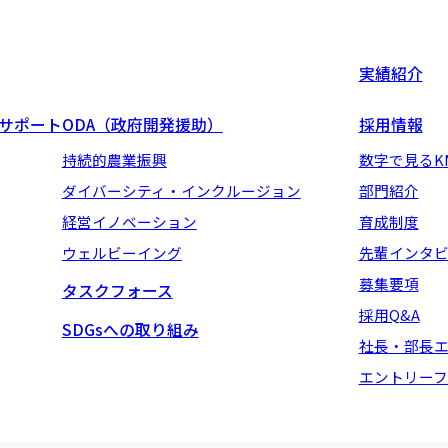
実績紹介
地サポート
ODA（政府開発援助）
採用情報
持続的農業振興
数字で見るK
ダイバーシティ・インクルージョン
部門紹介
経営イノベーション
育成制度
ウェルビーイング
先輩インタ
募集要項
タスクフォース
採用Q&A
SDGsへの取り組み
社長・部長
エントリーフ