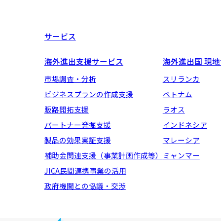
サービス
海外進出支援サービス
海外進出国 現
市場調査・分析
スリランカ
ビジネスプランの作成支援
ベトナム
販路開拓支援
ラオス
パートナー発掘支援
インドネシア
製品の効果実証支援
マレーシア
補助金関連支援（事業計画作成等）
ミャンマー
JICA民間連携事業の活用
政府機関との協議・交渉