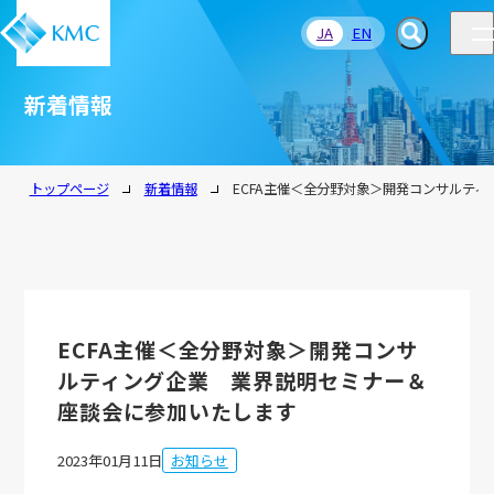
JA
EN
新着情報
トップページ
新着情報
ECFA主催＜全分野対象＞開発コンサルテ
ECFA主催＜全分野対象＞開発コンサ
ルティング企業 業界説明セミナー＆
座談会に参加いたします
2023年01月11日
お知らせ