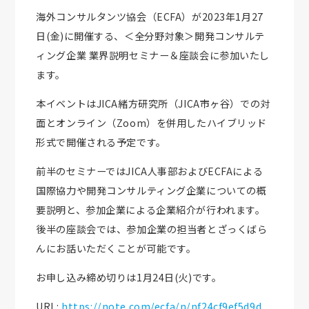
海外コンサルタンツ協会（ECFA）が2023年1月27
日(金)に開催する、＜全分野対象＞開発コンサルテ
ィング企業 業界説明セミナー＆座談会に参加いたし
ます。
本イベントはJICA緒方研究所（JICA市ヶ谷）での対
面とオンライン（Zoom）を併用したハイブリッド
形式で開催される予定です。
前半のセミナーではJICA人事部およびECFAによる
国際協力や開発コンサルティング企業についての概
要説明と、参加企業による企業紹介が行われます。
後半の座談会では、参加企業の担当者とざっくばら
んにお話いただくことが可能です。
お申し込み締め切りは1月24日(火)です。
URL:
https://note.com/ecfa/n/nf24cf9ef5d9d