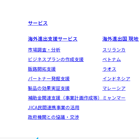
サービス
海外進出支援サービス
海外進出国 現
市場調査・分析
スリランカ
ビジネスプランの作成支援
ベトナム
販路開拓支援
ラオス
パートナー発掘支援
インドネシア
製品の効果実証支援
マレーシア
補助金関連支援（事業計画作成等）
ミャンマー
JICA民間連携事業の活用
政府機関との協議・交渉