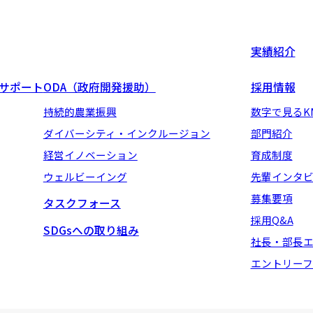
実績紹介
地サポート
ODA（政府開発援助）
採用情報
持続的農業振興
数字で見るK
ダイバーシティ・インクルージョン
部門紹介
経営イノベーション
育成制度
ウェルビーイング
先輩インタ
募集要項
タスクフォース
採用Q&A
SDGsへの取り組み
社長・部長
エントリーフ