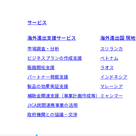
サービス
海外進出支援サービス
海外進出国 現
市場調査・分析
スリランカ
ビジネスプランの作成支援
ベトナム
販路開拓支援
ラオス
パートナー発掘支援
インドネシア
製品の効果実証支援
マレーシア
補助金関連支援（事業計画作成等）
ミャンマー
JICA民間連携事業の活用
政府機関との協議・交渉