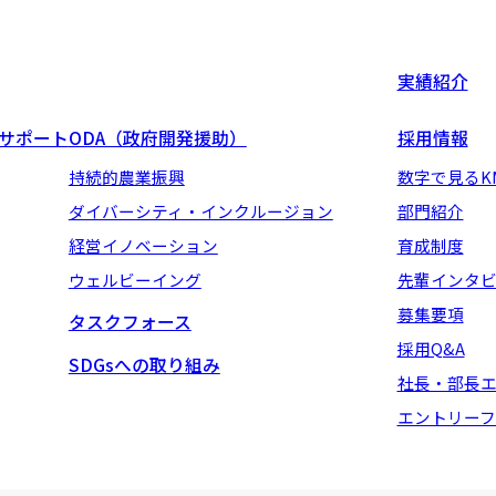
実績紹介
地サポート
ODA（政府開発援助）
採用情報
持続的農業振興
数字で見るK
ダイバーシティ・インクルージョン
部門紹介
経営イノベーション
育成制度
ウェルビーイング
先輩インタ
募集要項
タスクフォース
採用Q&A
SDGsへの取り組み
社長・部長
エントリーフ