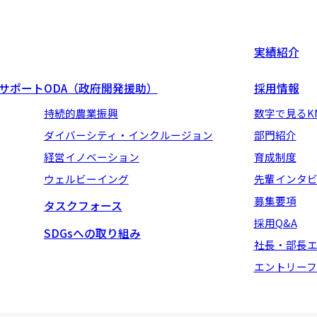
実績紹介
地サポート
ODA（政府開発援助）
採用情報
持続的農業振興
数字で見るK
ダイバーシティ・インクルージョン
部門紹介
経営イノベーション
育成制度
ウェルビーイング
先輩インタ
募集要項
タスクフォース
採用Q&A
SDGsへの取り組み
社長・部長
エントリーフ