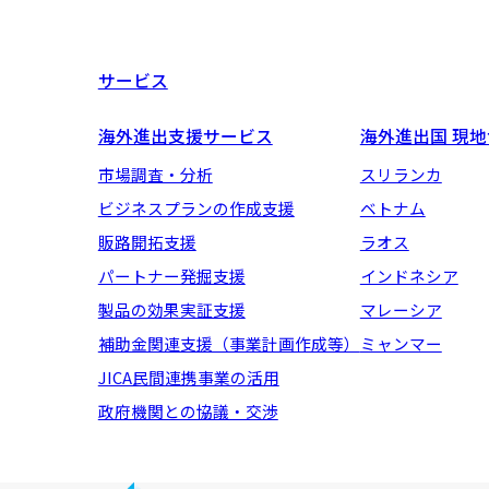
サービス
海外進出支援サービス
海外進出国 現
市場調査・分析
スリランカ
ビジネスプランの作成支援
ベトナム
販路開拓支援
ラオス
パートナー発掘支援
インドネシア
製品の効果実証支援
マレーシア
補助金関連支援（事業計画作成等）
ミャンマー
JICA民間連携事業の活用
政府機関との協議・交渉